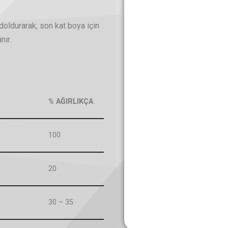
oldurarak, son kat boya için
nır.
% AĞIRLIKÇA
100
20
30 – 35