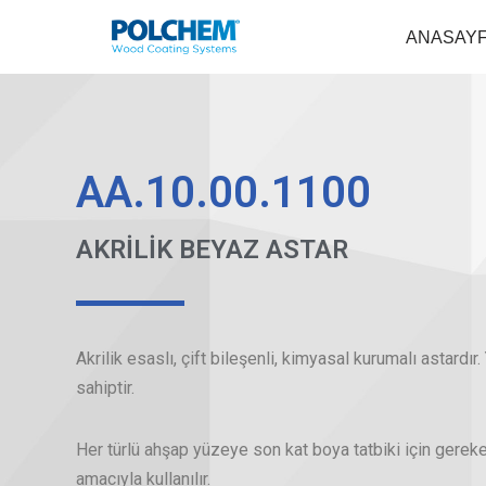
ANASAY
İçeriğe
geç
AA.10.00.1100
AKRİLİK BEYAZ ASTAR
Akrilik esaslı, çift bileşenli, kimyasal kurumalı astard
sahiptir.
Her türlü ahşap yüzeye son kat boya tatbiki için ger
amacıyla kullanılır.