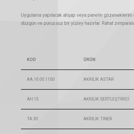
Uygulama yapılacak ahşap veya panelin gözeneklerini d
düzgün ve pürüzsüz bir yüzey hazırlar. Rahat zımparala
KOD
ÜRÜN
AA.10.00.1100
AKRİLİK ASTAR
AH.15
AKRİLİK SERTLEŞTİRİCİ
TA.30
AKRİLİK TİNER