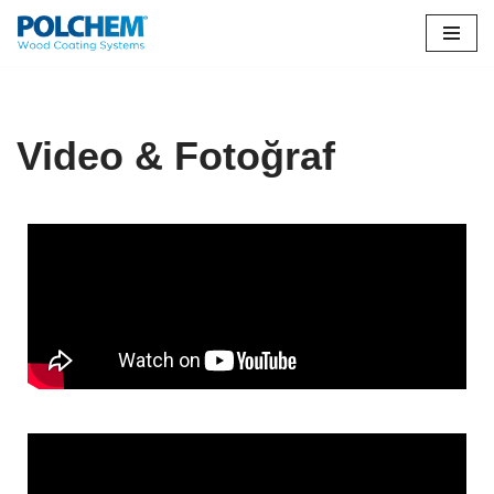
İçeriğe
geç
Video & Fotoğraf