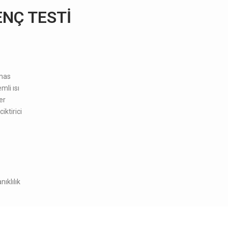
ENÇ TESTİ
mas
mli ısı
er
iktirici
ıklılık