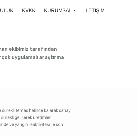
LULUK
KVKK
KURUMSAL
İLETİŞİM
man ekibimiz tarafından
irçok uygulamalı araştırma
le sürekli temas halinde kalarak sanayi
sürekli gelişerek üretimler
nde ve yangın reaktivitesi ile son