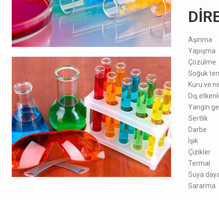
DİR
Aşınma
Yapışma
Çözülme
Soğuk te
Kuru ve ne
Dış etkenl
Yangın gec
Sertlik
Darbe
Işık
Çizikler
Termal
Suya dayan
Sararma