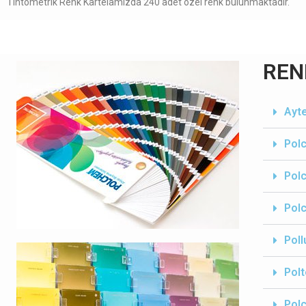
Tintometrik Renk Kartelamızda­ 240 ­adet özel renk bulunmaktadır.
REN
Ayte
Polc
Polc
Polc
Poll
Polt
Pol