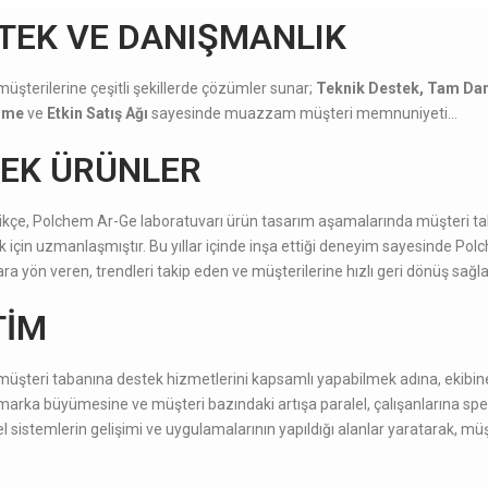
TEK VE DANIŞMANLIK
şterilerine çeşitli şekillerde çözümler sunar;
Teknik Destek, Tam Dan
irme
ve
Etkin Satış Ağı
sayesinde muazzam müşteri memnuniyeti…
EK ÜRÜNLER
çtikçe, Polchem Ar-Ge laboratuvarı ürün tasarım aşamalarında müşteri ta
 için uzmanlaşmıştır. Bu yıllar içinde inşa ettiği deneyim sayesinde Pol
zara yön veren, trendleri takip eden ve müşterilerine hızlı geri dönüş sağl
TİM
üşteri tabanına destek hizmetlerini kapsamlı yapabilmek adına, ekibine 
arka büyümesine ve müşteri bazındaki artışa paralel, çalışanlarına sp
l sistemlerin gelişimi ve uygulamalarının yapıldığı alanlar yaratarak, m