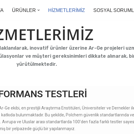
FA
ÜRÜNLER
HİZMETLERİMİZ
SOSYAL SORUM
ZMETLERİMİZ
aklanılarak, inovatif ürünler üzerine Ar-Ge projeleri uz
ülasyonlar ve müşteri gereksinimleri dikkate alınarak, b
yürütülmektedir.
FORMANS TESTLERİ
-Ge ekibi, en prestijli Araştırma Enstitüleri, Üniversiteler ve Dernekler i
 katkıda bulunmaktadır. Bu şekilde, Polchem güvenlik standartlarında ve 
Avrupa ve Uluslar arası standartlarda 100’den fazla farklı testler sayesi
iş bir yelpazede güçlü bir yapılanmayız.