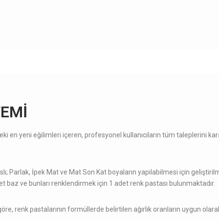
TEMİ
yeni eğilimleri içeren, profesyonel kullanıcıla­rın tüm ta­leplerini ka­rşıl
Parlak, İpek Mat ve Mat Son Kat boya­l­arın yapıla­bilmesi için geliştirilmiş
det baz ve bunl­arı renklendirmek için 1 a­det renk pa­st­ası bulunm­akt­adır.
eme göre, renk pastalarının formüllerde belirtilen ağırlık oranların­ uygun ol