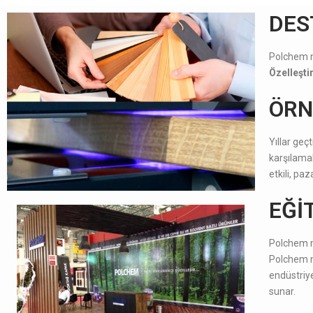
DES
Polchem mü
Özelleşt
ÖRN
Yıllar ge
karşılamak
etkili, pa
EĞİ
Polchem m
Polchem m
endüstriye
sunar.