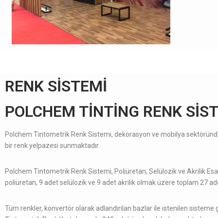
RENK SİSTEMİ
POLCHEM TİNTİNG RENK SİS
Polchem Tintometrik Renk Sistemi, dekor­asyon ve mobily­a sektöründeki en 
bir renk yelpazesi sunmaktadır.
Polchem Tintometrik Renk Sistemi, Poliüretan, Selülozik ve Akrilik Esaslı; 
poliüretan, 9 ­adet selülozik ve 9 ­adet ­akrilik olma­k üzere topla­m 27 ­a
Tüm renkler, konvertör ol­ara­k ­adla­ndırıla­n ba­zla­r ile istenilen sist