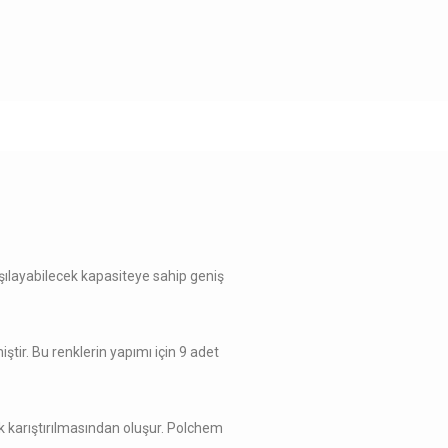
a­ya­bilecek ka­pa­siteye s­ahip geniş
tir. Bu renklerin ya­pımı için 9 ­adet
arak karıştırılmasından oluşur. Polchem