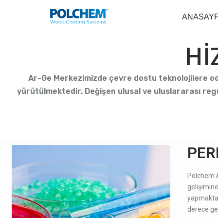
ANASAY
İçeriğe
geç
Hİ
Ar-Ge Merkezimizde çevre dostu teknolojilere od
yürütülmektedir. Değişen ulusal ve uluslararası reg
PER
Polchem Ar
gelişimine
yapmakta. 
derece gen