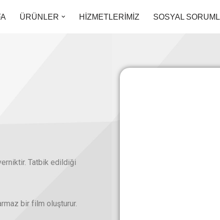
FA
ÜRÜNLER
HİZMETLERİMİZ
SOSYAL SORUM
erniktir. Tatbik edildiği
armaz bir film oluşturur.