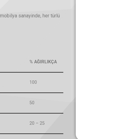
 mobilya sanayinde, her türlü
% AĞIRLIKÇA
100
50
20 – 25