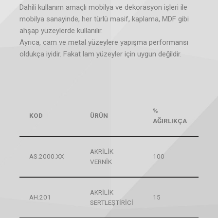
Dahili kullanım amaçlı mobilya ve dekorasyon işleri ile
mobilya sanayinde, her türlü masif, kaplama, MDF gibi
ahşap yüzeylerde kullanılır.
Ayrıca, cam ve metal yüzeylere yapışma performansı
oldukça iyidir. Fakat lam yüzeyler için uygun değildir.
%
KOD
ÜRÜN
AĞIRLIKÇA
AKRİLİK
AS.2000.XX
100
VERNİK
AKRİLİK
AH.201
15
SERTLEŞTİRİCİ