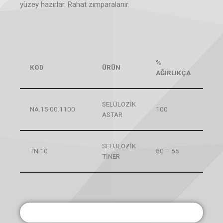
yüzey hazırlar. Rahat zımparalanır.
%
KOD
ÜRÜN
AĞIRLIKÇA
SELÜLOZİK
NA.15.00.1100
100
ASTAR
SELÜLOZİK
TN.10
60 – 65
TİNER