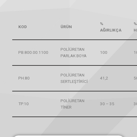
%
%
KOD
ÜRÜN
AĞIRLIKÇA
H
POLİÜRETAN
PB.800.00.1100
100
1
PARLAK BOYA
POLİÜRETAN
PH.80
41,2
5
SERTLEŞTİRİCİ
POLİÜRETAN
TP.10
30 – 35
3
TİNER